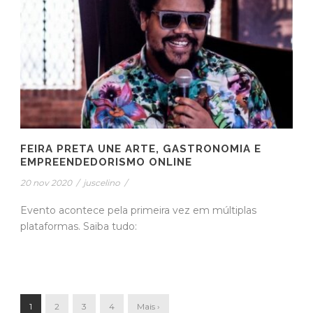
FEIRA PRETA UNE ARTE, GASTRONOMIA E
EMPREENDEDORISMO ONLINE
20 nov 2020
/
juscelino
/
Evento acontece pela primeira vez em múltiplas
plataformas. Saiba tudo:
1
2
3
4
Mais ›