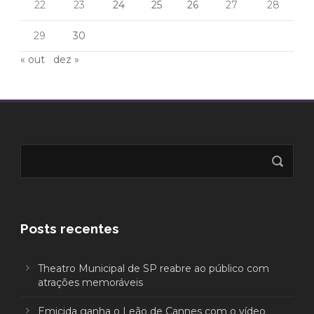
22
23
24
25
26
27
28
29
30
« out
dez »
Posts recentes
Theatro Municipal de SP reabre ao público com
atrações memoráveis
Emicida ganha o Leão de Cannes com o vídeo