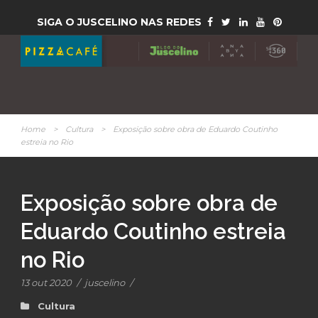
SIGA O JUSCELINO NAS REDES
Home
>
Cultura
>
Exposição sobre obra de Eduardo Coutinho
estreia no Rio
Exposição sobre obra de
Eduardo Coutinho estreia
no Rio
13 out 2020
/
juscelino
/
Cultura