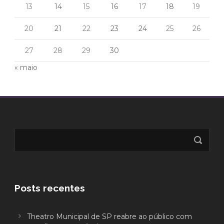
13
14
15
16
17
18
19
20
21
22
23
24
25
26
27
28
29
30
« maio
Posts recentes
Theatro Municipal de SP reabre ao público com