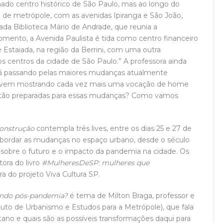
ado centro histórico de São Paulo, mas ao longo do
de metrópole, com as avenidas Ipiranga e São João,
da Biblioteca Mário de Andrade, que reunia a
omento, a Avenida Paulista é tida como centro financeiro
e Estaiada, na região da Berrini, com uma outra
os centros da cidade de São Paulo.” A professora ainda
stá passando pelas maiores mudanças atualmente
ia vem mostrando cada vez mais uma vocação de home
s estão preparadas para essas mudanças? Como vamos
Construção
contempla três lives, entre os dias 25 e 27 de
o abordar as mudanças no espaço urbano, desde o século
a sobre o futuro e o impacto da pandemia na cidade. Os
ora do livro
#MulheresDeSP: mulheres que
a do projeto Viva Cultura SP.
undo pós-pandemia?
é tema de Milton Braga, professor e
ituto de Urbanismo e Estudos para a Metrópole), que fala
ano e quais são as possíveis transformações daqui para