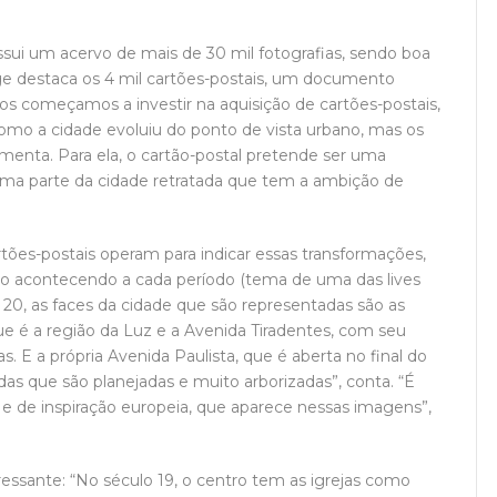
ssui um acervo de mais de 30 mil fotografias, sendo boa
nge destaca os 4 mil cartões-postais, um documento
nos começamos a investir na aquisição de cartões-postais,
como a cidade evoluiu do ponto de vista urbano, mas os
enta. Para ela, o cartão-postal pretende ser uma
 uma parte da cidade retratada que tem a ambição de
tões-postais operam para indicar essas transformações,
o acontecendo a cada período (tema de uma das lives
 20, as faces da cidade que são representadas são as
e é a região da Luz e a Avenida Tiradentes, com seu
 E a própria Avenida Paulista, que é aberta no final do
das que são planejadas e muito arborizadas”, conta. “É
 e de inspiração europeia, que aparece nessas imagens”,
ressante: “No século 19, o centro tem as igrejas como