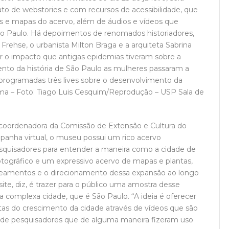
to de webstories e com recursos de acessibilidade, que
ras e mapas do acervo, além de áudios e vídeos que
 Paulo. Há depoimentos de renomados historiadores,
 Frehse, o urbanista Milton Braga e a arquiteta Sabrina
er o impacto que antigas epidemias tiveram sobre a
nto da história de São Paulo as mulheres passaram a
 programadas três lives sobre o desenvolvimento da
Lima – Foto: Tiago Luis Cesquim/Reprodução – USP Sala de
 coordenadora da Comissão de Extensão e Cultura do
anha virtual, o museu possui um rico acervo
squisadores para entender a maneira como a cidade de
tográfico e um expressivo acervo de mapas e plantas,
oteamentos e o direcionamento dessa expansão ao longo
site, diz, é trazer para o público uma amostra desse
a complexa cidade, que é São Paulo. “A ideia é oferecer
tas do crescimento da cidade através de vídeos que são
de pesquisadores que de alguma maneira fizeram uso