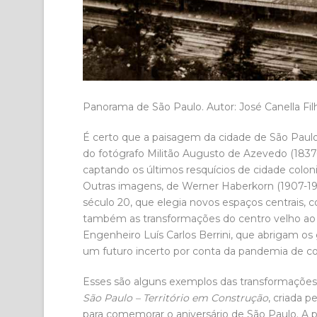
Panorama de São Paulo. Autor: José Canella Fil
É certo que a paisagem da cidade de São Pau
do fotógrafo Militão Augusto de Azevedo (1837-
captando os últimos resquícios de cidade colon
Outras imagens, de Werner Haberkorn (1907-199
século 20, que elegia novos espaços centrais, 
também as transformações do centro velho ao 
Engenheiro Luís Carlos Berrini, que abrigam os
um futuro incerto por conta da pandemia de co
Esses são alguns exemplos das transformações
São Paulo – Território em Construção
, criada 
para comemorar o aniversário de São Paulo. A pa