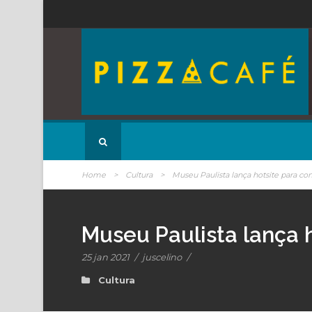
Home
>
Cultura
>
Museu Paulista lança hotsite para c
Museu Paulista lança 
25 jan 2021
/
juscelino
/
Cultura