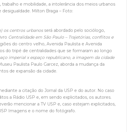
 trabalho e mobilidade, a intolerância dos meios urbanos
 desigualdade. Milton Braga – Foto:
 os centros urbanos
será abordado pelo sociólogo,
livro
Centralidade em São Paulo – Trajetórias, conflitos e
regiões do centro velho, Avenida Paulista e Avenida
los do tripé de centralidades que se formaram ao longo
aço imperial x espaço republicano, a imagem da cidade
 Museu Paulista Paulo Garcez, aborda a mudança da
ntos de expansão da cidade.
 mediante a citação do Jornal da USP e do autor. No caso
itos a Rádio USP e, em sendo explicitados, os autores.
deverão mencionar a TV USP e, caso estejam explicitados,
 USP Imagens e o nome do fotógrafo.