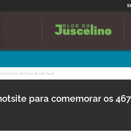
S
omemorar os 467 anos de São Paulo
hotsite para comemorar os 467