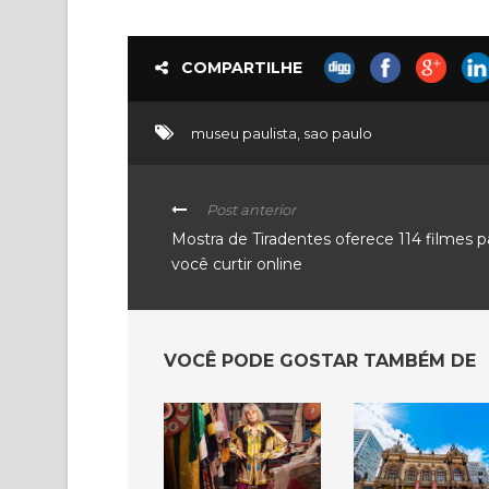
COMPARTILHE
museu paulista
,
sao paulo
Post anterior
Mostra de Tiradentes oferece 114 filmes p
você curtir online
VOCÊ PODE GOSTAR TAMBÉM DE