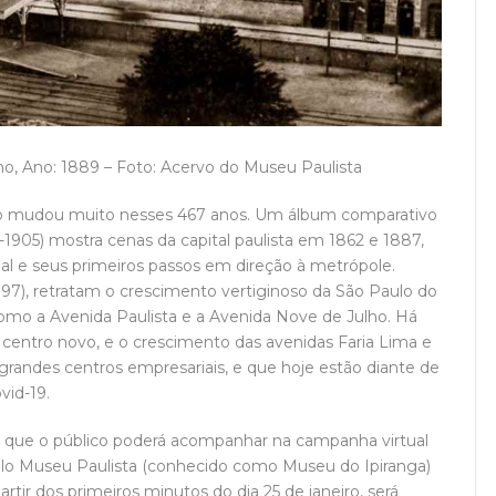
ho, Ano: 1889 – Foto: Acervo do Museu Paulista
lo mudou muito nesses 467 anos. Um álbum comparativo
1905) mostra cenas da capital paulista em 1862 e 1887,
ial e seus primeiros passos em direção à metrópole.
7), retratam o crescimento vertiginoso da São Paulo do
como a Avenida Paulista e a Avenida Nove de Julho. Há
centro novo, e o crescimento das avenidas Faria Lima e
 grandes centros empresariais, e que hoje estão diante de
vid-19.
 que o público poderá acompanhar na campanha virtual
pelo Museu Paulista (conhecido como Museu do Ipiranga)
rtir dos primeiros minutos do dia 25 de janeiro, será