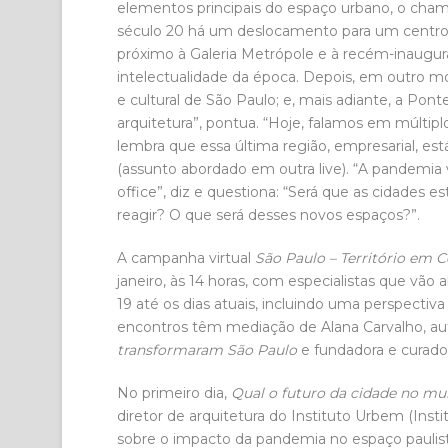
elementos principais do espaço urbano, o cham
século 20 há um deslocamento para um centro 
próximo à Galeria Metrópole e à recém-inaugura
intelectualidade da época. Depois, em outro m
e cultural de São Paulo; e, mais adiante, a Pont
arquitetura”, pontua. “Hoje, falamos em múltipl
lembra que essa última região, empresarial, e
(assunto abordado em outra live). “A pandem
office”, diz e questiona: “Será que as cidade
reagir? O que será desses novos espaços?”.
A campanha virtual
São Paulo – Território em 
janeiro, às 14 horas, com especialistas que vã
19 até os dias atuais, incluindo uma perspectiv
encontros têm mediação de Alana Carvalho, aut
transformaram São Paulo
e fundadora e curador
No primeiro dia,
Qual o futuro da cidade no m
diretor de arquitetura do Instituto Urbem (Inst
sobre o impacto da pandemia no espaço paulist