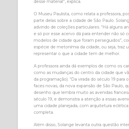
desse material”, explica.
O Museu Paulista, como relata a professora, po
parte delas sobre a cidade de São Paulo. Sola
advindo de coleções particulares. “Há alguns a
e só por esse acervo dá para entender não só 
modelos de cidade que foram perseguidos”, com
espécie de metonímia da cidade, ou seja, traz
representar o que a cidade tem de melhor.
A professora ainda dá exemplos de como os car
como as mudanças do centro da cidade que vã
da programação). “Da virada do século 19 para o
faces novas, da nova expansão de São Paulo, qu
desenho que lembra muito as avenidas francesas.
século 19, e demonstra a atenção a essas aveni
uma cidade planejada, com arquitetura eclética
completa.
Além disso, Solange levanta outra questão inte