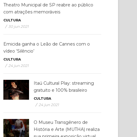
Theatro Municipal de SP reabre ao público
com atrações memoráveis
CULTURA
/
30 jun 2021
Emicida ganha o Leão de Cannes com o
vídeo ‘Silêncio’
CULTURA
/
24 jun 2021
Itaú Cultural Play: streaming
gratuito e 100% brasileiro
CULTURA
/
24 jun 2021
O Museu Transgênero de
História e Arte (MUTHA) realiza
sua primeira exposição virtual