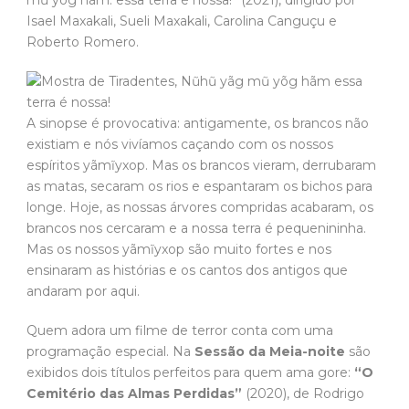
Isael Maxakali, Sueli Maxakali, Carolina Canguçu e
Roberto Romero.
A sinopse é provocativa: antigamente, os brancos não
existiam e nós vivíamos caçando com os nossos
espíritos yãmĩyxop. Mas os brancos vieram, derrubaram
as matas, secaram os rios e espantaram os bichos para
longe. Hoje, as nossas árvores compridas acabaram, os
brancos nos cercaram e a nossa terra é pequenininha.
Mas os nossos yãmĩyxop são muito fortes e nos
ensinaram as histórias e os cantos dos antigos que
andaram por aqui.
Quem adora um filme de terror conta com uma
programação especial. Na
Sessão da Meia-noite
são
exibidos dois títulos perfeitos para quem ama gore:
“O
Cemitério das Almas Perdidas”
(2020), de Rodrigo