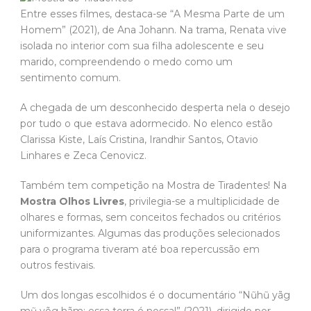
Entre esses filmes, destaca-se “A Mesma Parte de um
Homem” (2021), de Ana Johann. Na trama, Renata vive
isolada no interior com sua filha adolescente e seu
marido, compreendendo o medo como um
sentimento comum.
A chegada de um desconhecido desperta nela o desejo
por tudo o que estava adormecido. No elenco estão
Clarissa Kiste, Laís Cristina, Irandhir Santos, Otavio
Linhares e Zeca Cenovicz.
Também tem competição na Mostra de Tiradentes! Na
Mostra Olhos Livres
, privilegia-se a multiplicidade de
olhares e formas, sem conceitos fechados ou critérios
uniformizantes. Algumas das produções selecionados
para o programa tiveram até boa repercussão em
outros festivais.
Um dos longas escolhidos é o documentário “Nũhũ yãg
mũ yõg hãm: essa terra é nossa!” (2021), dirigido por