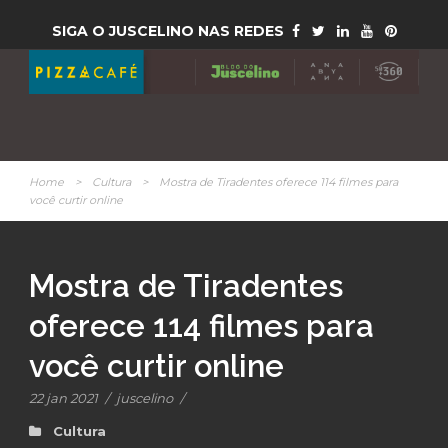
SIGA O JUSCELINO NAS REDES
Home
>
Cultura
>
Mostra de Tiradentes oferece 114 filmes para
você curtir online
Mostra de Tiradentes
oferece 114 filmes para
você curtir online
22 jan 2021
/
juscelino
/
Cultura