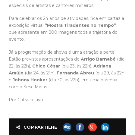
especiais de artistas e cantores mineiros.
Para celebrar os 24 anos de atividades, fica em cartaz a
exposição virtual
“Mostra Tiradentes no Tempo”
,
que apresenta em 200 imagens toda a trajetória do
evento.
Já a programação de shows é uma atração a parte!
Estão previstas apresentações de
Arrigo Barnabé
(dia
22, às 22h),
Chico César
(dia 23, às 22h),
Adriana
Araújo
(dia 24, às 21h),
Fernanda Abreu
(dia 29, às 22h)
e
Johnny Hooker
(dia 30, às 22h), em uma parceria
com o Sesc Minas.
Por Catraca Livre
COMPARTILHE