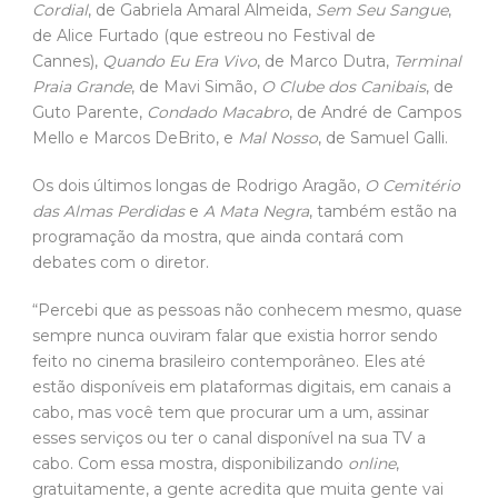
Cordial
, de Gabriela Amaral Almeida,
Sem Seu Sangue
,
de Alice Furtado (que estreou no Festival de
Cannes),
Quando Eu Era Vivo
, de Marco Dutra,
Terminal
Praia Grande
, de Mavi Simão,
O Clube dos Canibais
, de
Guto Parente,
Condado Macabro
, de André de Campos
Mello e Marcos DeBrito, e
Mal Nosso
, de Samuel Galli.
Os dois últimos longas de Rodrigo Aragão,
O Cemitério
das Almas Perdidas
e
A Mata Negra
, também estão na
programação da mostra, que ainda contará com
debates com o diretor.
“Percebi que as pessoas não conhecem mesmo, quase
sempre nunca ouviram falar que existia horror sendo
feito no cinema brasileiro contemporâneo. Eles até
estão disponíveis em plataformas digitais, em canais a
cabo, mas você tem que procurar um a um, assinar
esses serviços ou ter o canal disponível na sua TV a
cabo. Com essa mostra, disponibilizando
online
,
gratuitamente, a gente acredita que muita gente vai