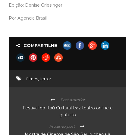
Edição: Denise Griesinger
Por Agencia Brasil
COMPARTILHE
filmes
,
terror
Post anterior
Festival do Itaú Cultural traz teatro online e
gratuito
Próximo post
Mostra de Cinema de São Paulo chega à