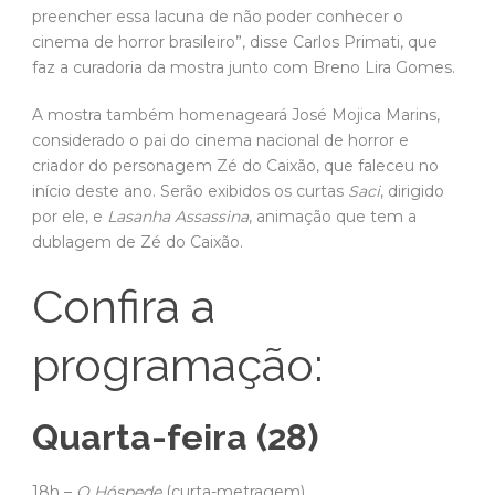
preencher essa lacuna de não poder conhecer o
cinema de horror brasileiro”, disse Carlos Primati, que
faz a curadoria da mostra junto com Breno Lira Gomes.
A mostra também homenageará José Mojica Marins,
considerado o pai do cinema nacional de horror e
criador do personagem Zé do Caixão, que faleceu no
início deste ano. Serão exibidos os curtas
Saci
, dirigido
por ele, e
Lasanha Assassina
, animação que tem a
dublagem de Zé do Caixão.
Confira a
programação:
Quarta-feira (28)
18h –
O Hóspede
(curta-metragem)