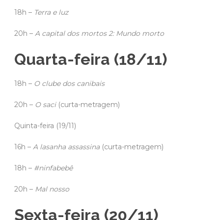
18h –
Terra e luz
20h –
A capital dos mortos 2: Mundo morto
Quarta-feira (18/11)
18h –
O clube dos canibais
20h –
O saci
(curta-metragem)
Quinta-feira (19/11)
16h –
A lasanha assassina
(curta-metragem)
18h –
#ninfabebê
20h –
Mal nosso
Sexta-feira (20/11)