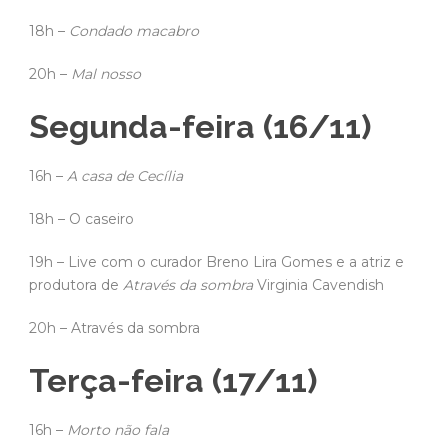
18h –
Condado macabro
20h –
Mal nosso
Segunda-feira (16/11)
16h –
A casa de Cecília
18h – O caseiro
19h – Live com o curador Breno Lira Gomes e a atriz e
produtora de
Através da sombra
Virginia Cavendish
20h – Através da sombra
Terça-feira (17/11)
16h –
Morto não fala