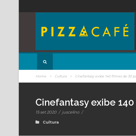
Home
>
Cultura
>
Cinefantasy exibe 140 filmes de 30 p
Cinefantasy exibe 140
15 set 2020
/
juscelino
/
Cultura