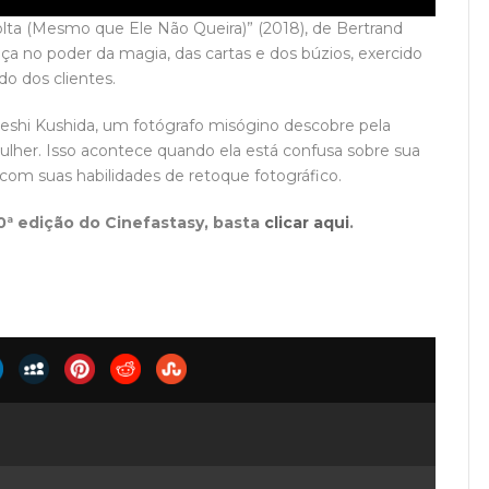
olta (Mesmo que Ele Não Queira)” (2018), de Bertrand
crença no poder da magia, das cartas e dos búzios, exercido
do dos clientes.
keshi Kushida, um fotógrafo misógino descobre pela
ulher. Isso acontece quando ela está confusa sobre sua
 com suas habilidades de retoque fotográfico.
0ª edição do Cinefastasy, basta
clicar aqui
.