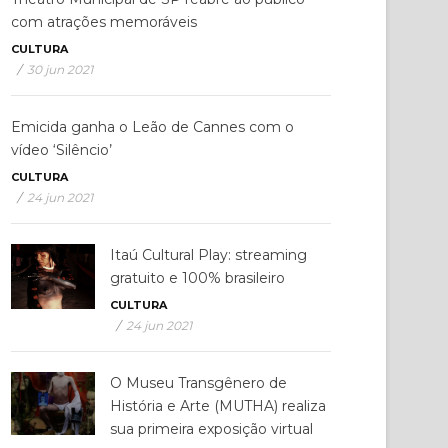
com atrações memoráveis
CULTURA
/
30 jun 2021
Emicida ganha o Leão de Cannes com o
vídeo ‘Silêncio’
CULTURA
/
24 jun 2021
Itaú Cultural Play: streaming
gratuito e 100% brasileiro
CULTURA
/
24 jun 2021
O Museu Transgênero de
História e Arte (MUTHA) realiza
sua primeira exposição virtual