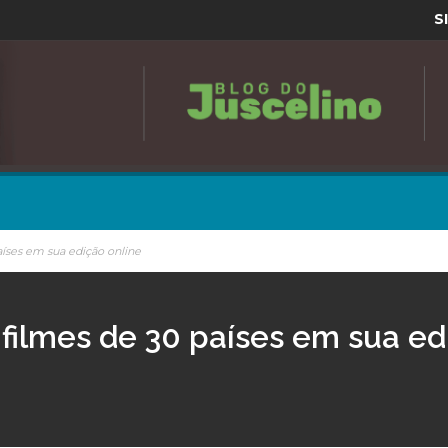
S
aíses em sua edição online
 filmes de 30 países em sua ed