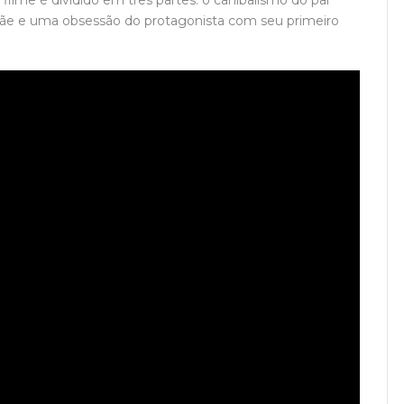
me é dividido em três partes: o canibalismo do pai
 mãe e uma obsessão do protagonista com seu primeiro