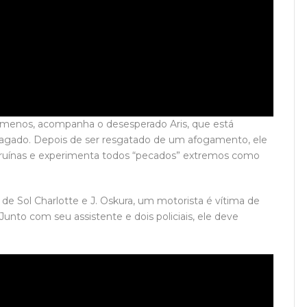
azomenos, acompanha o desesperado Aris, que está
ragado. Depois de ser resgatado de um afogamento, ele
m ruínas e experimenta todos “pecados” extremos como
e Sol Charlotte e J. Oskura, um motorista é vítima de
Junto com seu assistente e dois policiais, ele deve