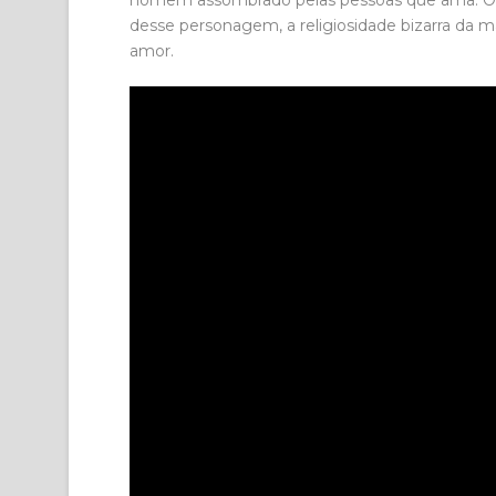
homem assombrado pelas pessoas que ama. O fil
desse personagem, a religiosidade bizarra da
amor.