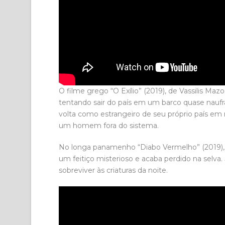
O filme grego “O Exílio” (2019), de Vassilis M
tentando sair do país em um barco quase nauf
volta como estrangeiro de seu próprio país e
um homem fora do sistema.
No longa panamenho “Diabo Vermelho” (2019), d
um feitiço misterioso e acaba perdido na selva. 
sobreviver às criaturas da noite.