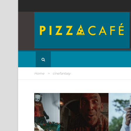
Home
>
cinefantasy