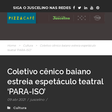
SIGA O JUSCELINO NAS REDES
Home
>
Cultura
>
Coletivo cênico baiano estreia espetáculo
teatral ‘PARA-ISO’
Coletivo cênico baiano
estreia espetáculo teatral
‘PARA-ISO’
09 abr 2021
/
juscelino
/
Cultura