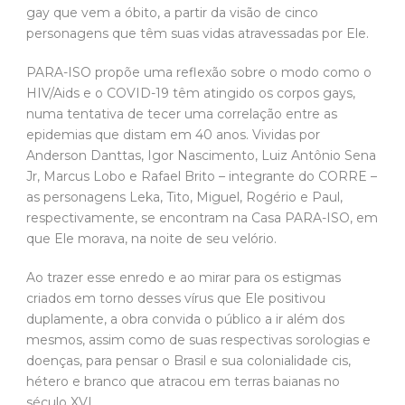
gay que vem a óbito, a partir da visão de cinco
personagens que têm suas vidas atravessadas por Ele.
PARA-ISO propõe uma reflexão sobre o modo como o
HIV/Aids e o COVID-19 têm atingido os corpos gays,
numa tentativa de tecer uma correlação entre as
epidemias que distam em 40 anos. Vividas por
Anderson Danttas, Igor Nascimento, Luiz Antônio Sena
Jr, Marcus Lobo e Rafael Brito – integrante do CORRE –
as personagens Leka, Tito, Miguel, Rogério e Paul,
respectivamente, se encontram na Casa PARA-ISO, em
que Ele morava, na noite de seu velório.
Ao trazer esse enredo e ao mirar para os estigmas
criados em torno desses vírus que Ele positivou
duplamente, a obra convida o público a ir além dos
mesmos, assim como de suas respectivas sorologias e
doenças, para pensar o Brasil e sua colonialidade cis,
hétero e branco que atracou em terras baianas no
século XVI.