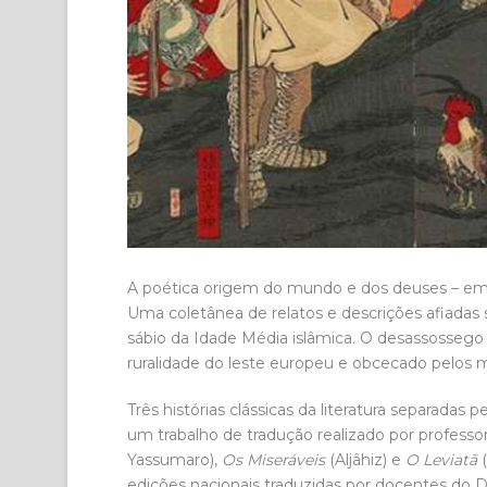
A poética origem do mundo e dos deuses – em s
Uma coletânea de relatos e descrições afiadas 
sábio da Idade Média islâmica. O desassossego
ruralidade do leste europeu e obcecado pelos m
Três histórias clássicas da literatura separadas
um trabalho de tradução realizado por profess
Yassumaro),
Os Miseráveis
(Aljâhiz) e
O Leviatã
(
edições nacionais traduzidas por docentes do 