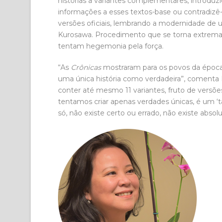
histórias a variantes complementares, introdu
informações a esses textos-base ou contradizê-
versões oficiais, lembrando a modernidade de 
Kurosawa. Procedimento que se torna extremam
tentam hegemonia pela força.
“As
Crônicas
mostraram para os povos da época q
uma única história como verdadeira”, comenta 
conter até mesmo 11 variantes, fruto de versõ
tentamos criar apenas verdades únicas, é um ‘t
só, não existe certo ou errado, não existe absolu