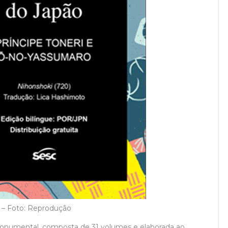
o – Foto: Reprodução
onumental, composta de 31 volumes e elaborada ao