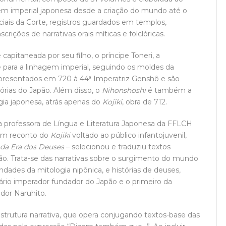
agem imperial japonesa desde a criação do mundo até o
ciais da Corte, registros guardados em templos,
rições de narrativas orais míticas e folclóricas.
pitaneada por seu filho, o príncipe Toneri, a
 para a linhagem imperial, seguindo os moldes da
 apresentados em 720 à 44ª Imperatriz Genshô e são
tórias do Japão. Além disso, o
Nihonshoshi
é também a
ia japonesa, atrás apenas do
Kojiki
, obra de 712.
, a professora de Língua e Literatura Japonesa da FFLCH
um reconto do
Kojiki
voltado ao público infantojuvenil,
 da Era dos Deuses
– selecionou e traduziu textos
ão. Trata-se das narrativas sobre o surgimento do mundo
ndades da mitologia nipônica, e histórias de deuses,
dário imperador fundador do Japão e o primeiro da
dor Naruhito.
strutura narrativa, que opera conjugando textos-base das