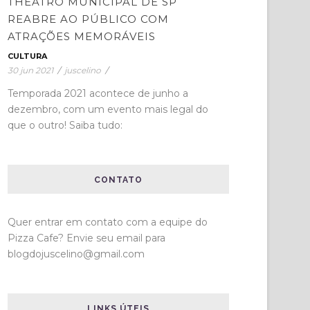
THEATRO MUNICIPAL DE SP
REABRE AO PÚBLICO COM
ATRAÇÕES MEMORÁVEIS
CULTURA
30 jun 2021
/
juscelino
/
Temporada 2021 acontece de junho a
dezembro, com um evento mais legal do
que o outro! Saiba tudo:
CONTATO
Quer entrar em contato com a equipe do
Pizza Cafe? Envie seu email para
blogdojuscelino@gmail.com
LINKS ÚTEIS