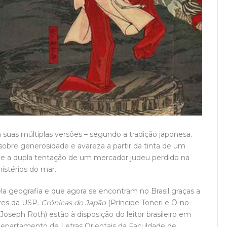
uas múltiplas versões – segundo a tradição japonesa.
sobre generosidade e avareza a partir da tinta de um
 e a dupla tentação de um mercador judeu perdido na
istérios do mar.
 pela geografia e que agora se encontram no Brasil graças a
ores da USP.
Crônicas do Japão
(Príncipe Toneri e Ō-no-
Joseph Roth) estão à disposição do leitor brasileiro em
Departamento de Letras Orientais da Faculdade de