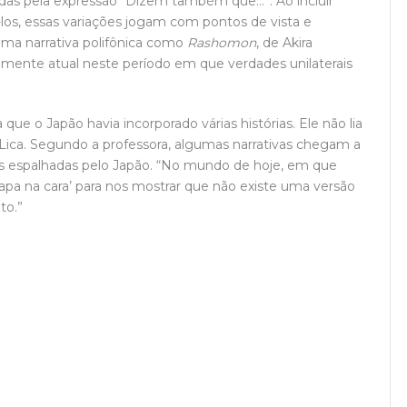
zidas pela expressão “Dizem também que…”. Ao incluir
los, essas variações jogam com pontos de vista e
uma narrativa polifônica como
Rashomon
, de Akira
ente atual neste período em que verdades unilaterais
ue o Japão havia incorporado várias histórias. Ele não lia
Lica. Segundo a professora, algumas narrativas chegam a
es espalhadas pelo Japão. “No mundo de hoje, em que
apa na cara’ para nos mostrar que não existe uma versão
to.”