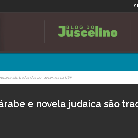
S
a judaica são traduzidos por docentes da USP
 árabe e novela judaica são tr