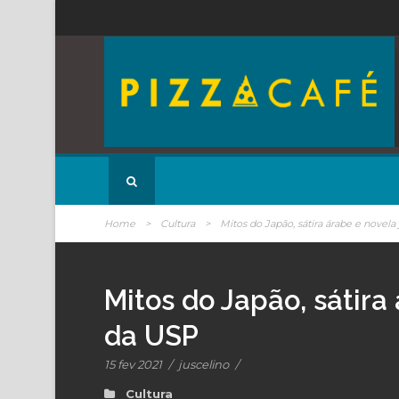
Home
>
Cultura
>
Mitos do Japão, sátira árabe e novel
Mitos do Japão, sátira
da USP
15 fev 2021
/
juscelino
/
Cultura