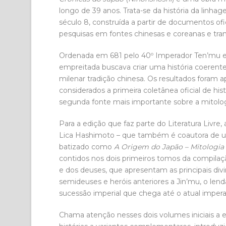
longo de 39 anos. Trata-se da história da linh
século 8, construída a partir de documentos ofi
pesquisas em fontes chinesas e coreanas e transc
Ordenada em 681 pelo 40º Imperador Ten’mu e ca
empreitada buscava criar uma história coerente
milenar tradição chinesa. Os resultados foram
considerados a primeira coletânea oficial de his
segunda fonte mais importante sobre a mitolog
Para a edição que faz parte do Literatura Livre
Lica Hashimoto – que também é coautora de 
batizado como
A Origem do Japão – Mitologia
contidos nos dois primeiros tomos da compilaç
e dos deuses, que apresentam as principais divi
semideuses e heróis anteriores a Jin’mu, o len
sucessão imperial que chega até o atual impera
Chama atenção nesses dois volumes iniciais a e