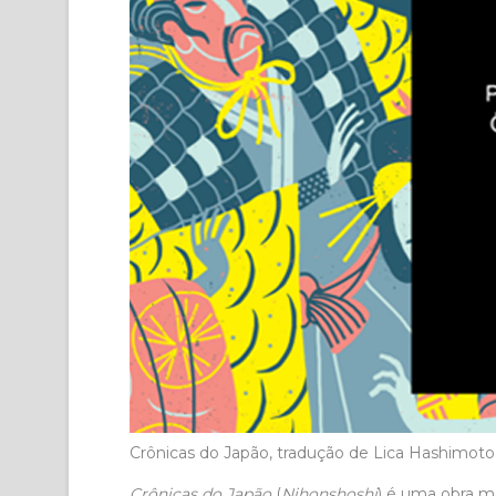
Crônicas do Japão, tradução de Lica Hashimot
Crônicas do Japão
(
Nihonshoshi
) é uma obra m