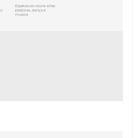
Espetáculo reúne artes
do
plásticas, dança e
música