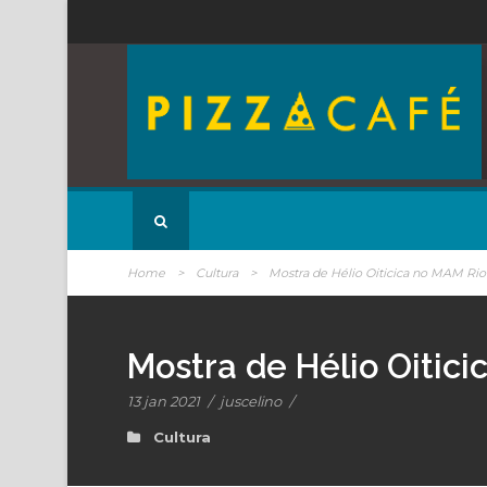
Home
>
Cultura
>
Mostra de Hélio Oiticica no MAM Rio
Mostra de Hélio Oitic
13 jan 2021
/
juscelino
/
Cultura