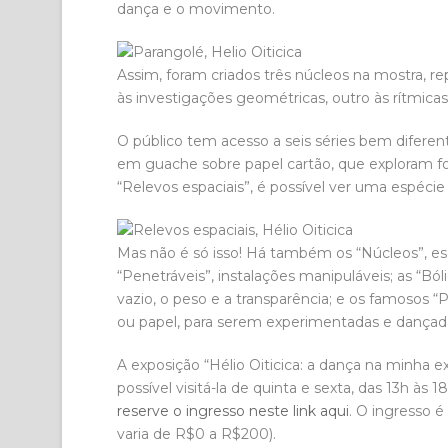
dança e o movimento.
Assim, foram criados três núcleos na mostra, r
às investigações geométricas, outro às rítmicas
O público tem acesso a seis séries bem diferen
em guache sobre papel cartão, que exploram f
“Relevos espaciais”, é possível ver uma espéci
Mas não é só isso! Há também os “Núcleos”, esc
“Penetráveis”, instalações manipuláveis; as “Bóli
vazio, o peso e a transparência; e os famosos “P
ou papel, para serem experimentadas e dançada
A exposição “Hélio Oiticica: a dança na minha 
possível visitá-la de quinta e sexta, das 13h às 
reserve o ingresso neste link aqui
. O ingresso 
varia de R$0 a R$200).