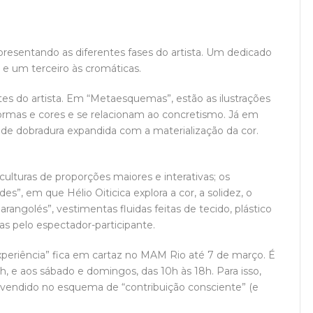
epresentando as diferentes fases do artista. Um dedicado
 e um terceiro às cromáticas.
tes do artista. Em “Metaesquemas”, estão as ilustrações
ormas e cores e se relacionam ao concretismo. Já em
e de dobradura expandida com a materialização da cor.
ulturas de proporções maiores e interativas; os
des”, em que Hélio Oiticica explora a cor, a solidez, o
arangolés”, vestimentas fluidas feitas de tecido, plástico
s pelo espectador-participante.
experiência” fica em cartaz no MAM Rio até 7 de março. É
18h, e aos sábado e domingos, das 10h às 18h. Para isso,
é vendido no esquema de “contribuição consciente” (e