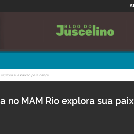
S
 explora sua paixão pela dança
ica no MAM Rio explora sua pai