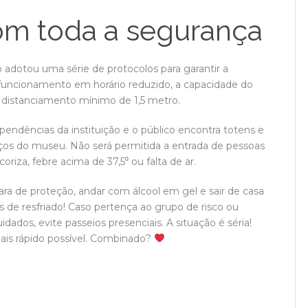
om toda a segurança
adotou uma série de protocolos para garantir a
 funcionamento em horário reduzido, a capacidade do
m distanciamento mínimo de 1,5 metro.
endências da instituição e o público encontra totens e
ços do museu. Não será permitida a entrada de pessoas
riza, febre acima de 37,5⁰ ou falta de ar.
a de proteção, andar com álcool em gel e sair de casa
de resfriado! Caso pertença ao grupo de risco ou
dos, evite passeios presenciais. A situação é séria!
ais rápido possível. Combinado?