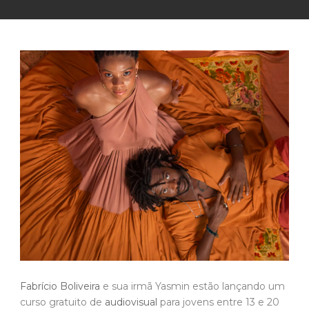
Fabrício Boliveira
e sua irmã Yasmin estão lançando um
curso gratuito de
audiovisual
para jovens entre 13 e 20