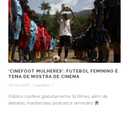
‘CINEFOOT MULHERES’: FUTEBOL FEMININO É
TEMA DE MOSTRA DE CINEMA
03 nov 2020
/
juscelino
/
Público confere gratuitamente 16 filmes, além de
debates, masterclass, podcast e seminário