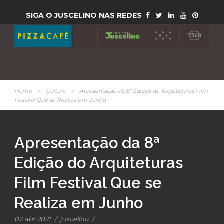
SIGA O JUSCELINO NAS REDES
Home
>
Cultura
>
Apresentação da 8ª Edição do Arquiteturas Film
Festival Que se Realiza em Junho
Apresentação da 8ª
Edição do Arquiteturas
Film Festival Que se
Realiza em Junho
07 abr 2021
/
juscelino
/