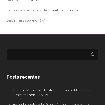
Medium de
Juscelino Dourado
Escolas Sustentáveis, de
Juscelino Dourado
Saiba mais sobre o
RPA
Posts recentes
Theatro Municipal de SP reabre ao público com
atrações memoráveis
Emicida ganha o Leão de Cannes com o vídeo