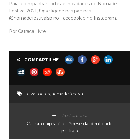
Para acompanhar todas as novidades do Nômade
Festival 2021, fique ligade nas páginas
@nomadefestivalsp no Facebook
e no
Instagram
.
Por Catraca Livre
COMPARTILHE
elza soares
,
nomade festival
Post anterior
Cultura caipira é a gênese da identidade
paulista