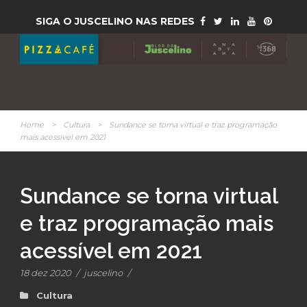
SIGA O JUSCELINO NAS REDES
Home
>
Cultura
>
Sundance se torna virtual e traz programação
mais acessível em 2021
Sundance se torna virtual
e traz programação mais
acessível em 2021
18 dez 2020
/
juscelino
/
Cultura