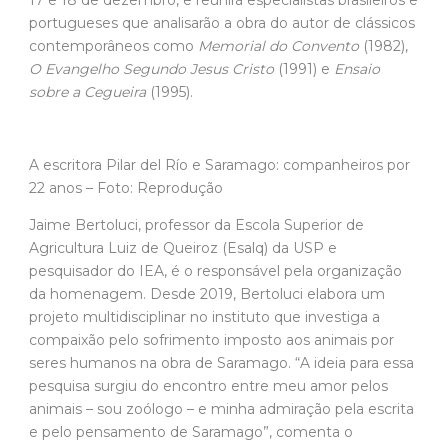
17 e 18 de dezembro, e reunirá especialistas brasileiros e
portugueses que analisarão a obra do autor de clássicos
contemporâneos como
Memorial do Convento
(1982),
O Evangelho Segundo Jesus Cristo
(1991) e
Ensaio
sobre a Cegueira
(1995).
A escritora Pilar del Río e Saramago: companheiros por
22 anos – Foto: Reprodução
Jaime Bertoluci, professor da Escola Superior de
Agricultura Luiz de Queiroz (Esalq) da USP e
pesquisador do IEA, é o responsável pela organização
da homenagem. Desde 2019, Bertoluci elabora um
projeto multidisciplinar no instituto que investiga a
compaixão pelo sofrimento imposto aos animais por
seres humanos na obra de Saramago. “A ideia para essa
pesquisa surgiu do encontro entre meu amor pelos
animais – sou zoólogo – e minha admiração pela escrita
e pelo pensamento de Saramago”, comenta o