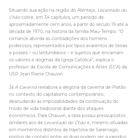
Situando sua ação na região do Alentejo,
Levantado do
Chão
cobre, em 34 capítulos, um período de
aproximadamente cem anos, a partir do século 19 até a
década de 1970, na história da família Mau-Tempo. “O
romance aborda as contradições dos homens
poderosos, representados por tipos avarentos de terras
e posses – ou latifundiários – e sujeitos que encarnam
os valores e dogmas da Igreja Católica”, explica o
professor da Escola de Comunicações e Artes (ECA) da
USP Jean Pierre Chauvin.
Já
A Caverna
reelabora a alegoria da caverna de Platão
no contexto do capitalismo contemporâneo,
desnudando as impossibilidades da continuação do
modo de vida tradicional diante dos ataques
econômicos. Para Chauvin, a obra possui pressupostos
similares aos de
Levantado do Chão
e, mesmo situadas
em momentos distintos da trajetória de Saramago,
pontos de contato entre as duas podem ser sugeridos.