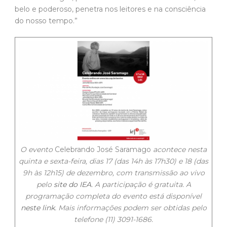
belo e poderoso, penetra nos leitores e na consciência
do nosso tempo.”
O evento
Celebrando José Saramago
acontece nesta
quinta e sexta-feira, dias 17 (das 14h às 17h30) e 18 (das
9h às 12h15) de dezembro, com transmissão ao vivo
pelo
site do IEA
. A participação é gratuita. A
programação completa do evento está disponível
neste link
. Mais informações podem ser obtidas pelo
telefone (11) 3091-1686.