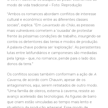
modo de vida tradicional – Foto: Reprodução
“Ambos os romances abordam conflitos de interesse
cultural e econômico entre as diferentes classes
sociais”, explica. “Em
Levantado do Chão
, as pessoas
mais vulneráveis cometem a ‘ousadia’ de protestar
frente às péssimas condições de trabalho, insurgindo-se
contra os detentores das terras e modos de produção.
A palavra-chave poderia ser ‘exploração’. As persistentes
lutas entre latifundiários e camponeses são mediadas
pela Igreja – que, no romance, pende para o lado dos
donos da terra.”
Os conflitos sociais também conformam a ação de
A
Caverna
, de acordo com Chauvin, apesar de os
antagonismos, aqui, serem retratados de outro modo.
“Uma família de oleiros, externa à caverna, resiste ao
avanço acelerado das tecnologias. As figuras de barro
que criam estão vinculadas ao tempo mais lento e
ritualístico da produção artesanal. Esse modo de