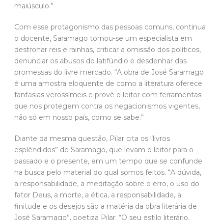
maiúsculo.”
Com esse protagonismo das pessoas comuns, continua
o docente, Saramago tornou-se um especialista em
destronar reis e rainhas, criticar a omissão dos políticos,
denunciar os abusos do latifúndio e desdenhar das
promessas do livre mercado. “A obra de José Saramago
é uma amostra eloquente de como a literatura oferece
fantasias verossímeis e provê o leitor com ferramentas
que nos protegem contra os negacionismos vigentes,
não só em nosso país, como se sabe.”
Diante da mesma questão, Pilar cita os “livros
esplêndidos” de Saramago, que levam o leitor para o
passado e o presente, em um tempo que se confunde
na busca pelo material do qual somos feitos. “A dúvida,
a responsabilidade, a meditação sobre o erro, o uso do
fator Deus, a morte, a ética, a responsabilidade, a
finitude e os desejos são a matéria da obra literária de
José Saramago”, poetiza Pilar. “O seu estilo literário,