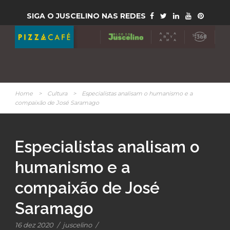
SIGA O JUSCELINO NAS REDES
Home
>
Cultura
>
Especialistas analisam o humanismo e a
compaixão de José Saramago
Especialistas analisam o
humanismo e a
compaixão de José
Saramago
16 dez 2020
/
juscelino
/