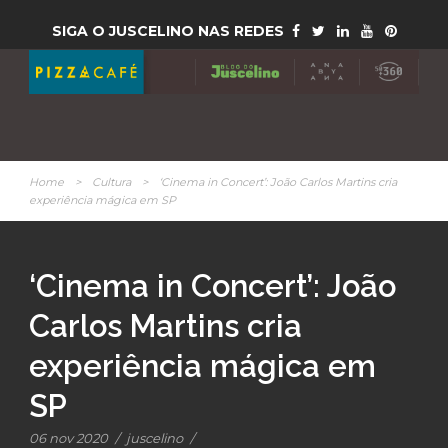
SIGA O JUSCELINO NAS REDES
Home
>
Cultura
>
‘Cinema in Concert’: João Carlos Martins cria
experiência mágica em SP
‘Cinema in Concert’: João
Carlos Martins cria
experiência mágica em
SP
06 nov 2020
/
juscelino
/