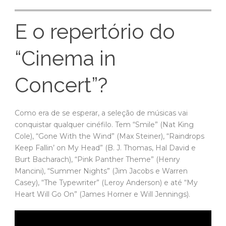
E o repertório do
“Cinema in
Concert”?
Como era de se esperar, a seleção de músicas vai
conquistar qualquer cinéfilo. Tem “Smile” (Nat King
Cole), “Gone With the Wind” (Max Steiner), “Raindrops
Keep Fallin’ on My Head” (B. J. Thomas, Hal David e
Burt Bacharach), “Pink Panther Theme” (Henry
Mancini), “Summer Nights” (Jim Jacobs e Warren
Casey), “The Typewriter” (Leroy Anderson) e até “My
Heart Will Go On” (James Horner e Will Jennings).