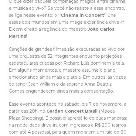
O que dizer daquela combinação mágica entre cinema
e música ao vivo? Se você não resiste a esse encontro,
se liga nesse evento: o
“Cinema in Concert”
une
esses dois mundos em uma mega experiência drive-in.
E com direito a regência do maestro
João Carlos
Martins
!
Canções de grandes filmes são executadas ao vivo por
uma orquestra de 32 integrantes enquanto projeções
espetaculares criadas por Richard Luís dominam a tela.
Em alguns momentos, o maestro assume o piano,
emocionando ainda mais a plateia. Em outros, as vozes
do tenor Jean William e da soprano Anna Beatriz
Gomes engrandecem ainda mais a apresentação.
Esse evento acontece no sábado, dia 7 de novembro, a
partir das 20h, no
Garden Concert Brasil
(Mooca
Plaza Shopping). É possível apreciá-lo de duas maneiras:
na modalidade drive-in, com ingressos a R$ 200 (carros
com até 4 pessoas), para quem mora em um raio de 80