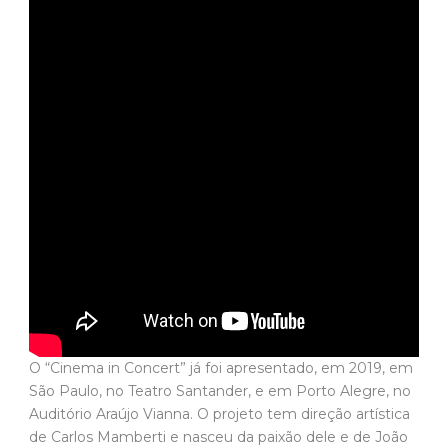
O “Cinema in Concert” já foi apresentado, em 2019, em
São Paulo, no Teatro Santander, e em Porto Alegre, no
Auditório Araújo Vianna. O projeto tem direção artística
de Carlos Mamberti e nasceu da paixão dele e de João