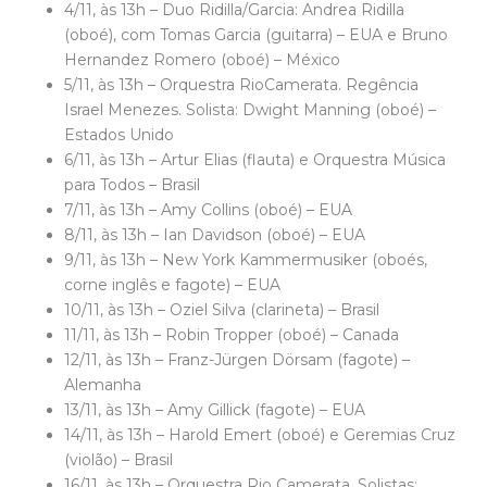
4/11, às 13h – Duo Ridilla/Garcia: Andrea Ridilla
(oboé), com Tomas Garcia (guitarra) – EUA e Bruno
Hernandez Romero (oboé) – México
5/11, às 13h – Orquestra RioCamerata. Regência
Israel Menezes. Solista: Dwight Manning (oboé) –
Estados Unido
6/11, às 13h – Artur Elias (flauta) e Orquestra Música
para Todos – Brasil
7/11, às 13h – Amy Collins (oboé) – EUA
8/11, às 13h – Ian Davidson (oboé) – EUA
9/11, às 13h – New York Kammermusiker (oboés,
corne inglês e fagote) – EUA
10/11, às 13h – Oziel Silva (clarineta) – Brasil
11/11, às 13h – Robin Tropper (oboé) – Canada
12/11, às 13h – Franz-Jürgen Dörsam (fagote) –
Alemanha
13/11, às 13h – Amy Gillick (fagote) – EUA
14/11, às 13h – Harold Emert (oboé) e Geremias Cruz
(violão) – Brasil
16/11, às 13h – Orquestra Rio Camerata. Solistas: