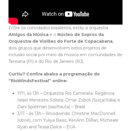
Entre os convidados brasileiros, estão a orquestra
Amigos da Música
e o
Núcleo de Sopros da
Orquestra de Violões do Forte de Copacabana
,
dois grupos que desenvolvem belos projetos de
inclusão social por meio da música em comunidades de
Teresina (PI) e do Rio de Janeiro (RJ).
Curtiu? Confira abaixo a programação do
“RioWindsFestival” online:
1º/11, às 13h – Orquestra Rio Camerata. Regência
Israel Menezes. Solista: Omar Zoboli (Suíça/Itália) e
Dani Spielman (sax/flauta) – Brasil
3/11 – às 13h – Woodwinds: Christine MacDonnell
(oboé), com Yuliya Basis, KeriAnn DiBari, Micheale
Ryan and Tessa Dolce – EUA