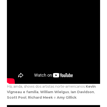
Há, ainda, shows dos artistas norte-americanos
Kevin
Vigneau e família
,
William Wielgus
,
Ian Davidson
,
Scott Pool
,
Richard Meek
e
Amy Gillick
.