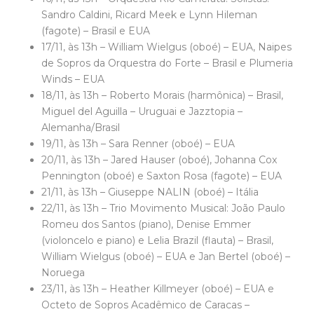
Sandro Caldini, Ricard Meek e Lynn Hileman
(fagote) – Brasil e EUA
17/11, às 13h – William Wielgus (oboé) – EUA, Naipes
de Sopros da Orquestra do Forte – Brasil e Plumeria
Winds – EUA
18/11, às 13h – Roberto Morais (harmônica) – Brasil,
Miguel del Aguilla – Uruguai e Jazztopia –
Alemanha/Brasil
19/11, às 13h – Sara Renner (oboé) – EUA
20/11, às 13h – Jared Hauser (oboé), Johanna Cox
Pennington (oboé) e Saxton Rosa (fagote) – EUA
21/11, às 13h – Giuseppe NALIN (oboé) – Itália
22/11, às 13h – Trio Movimento Musical: João Paulo
Romeu dos Santos (piano), Denise Emmer
(violoncelo e piano) e Lelia Brazil (flauta) – Brasil,
William Wielgus (oboé) – EUA e Jan Bertel (oboé) –
Noruega
23/11, às 13h – Heather Killmeyer (oboé) – EUA e
Octeto de Sopros Acadêmico de Caracas –