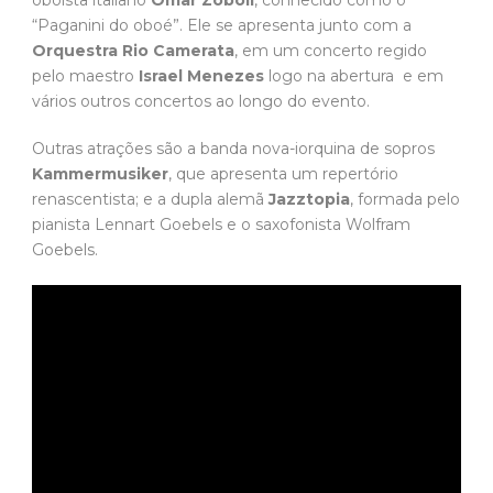
oboísta italiano
Omar Zoboli
, conhecido como o
“Paganini do oboé”. Ele se apresenta junto com a
Orquestra Rio Camerata
, em um concerto regido
pelo maestro
Israel Menezes
logo na abertura e em
vários outros concertos ao longo do evento.
Outras atrações são a banda nova-iorquina de sopros
Kammermusiker
, que apresenta um repertório
renascentista; e a dupla alemã
Jazztopia
, formada pelo
pianista Lennart Goebels e o saxofonista Wolfram
Goebels.