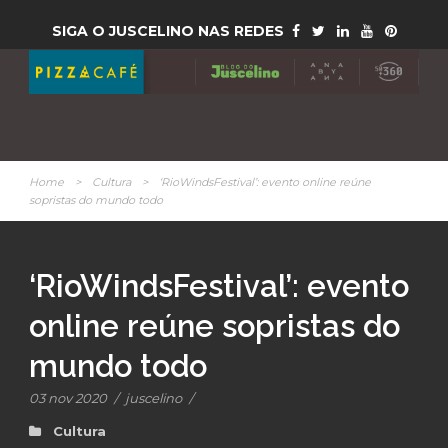
SIGA O JUSCELINO NAS REDES
Home
>
Cultura
>
‘RioWindsFestival’: evento online reúne
sopristas do mundo todo
‘RioWindsFestival’: evento
online reúne sopristas do
mundo todo
03 nov 2020
/
juscelino
/
Cultura