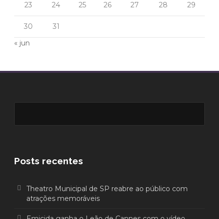
23
24
25
26
27
28
29
30
31
« jun
Posts recentes
Theatro Municipal de SP reabre ao público com
atrações memoráveis
Emicida ganha o Leão de Cannes com o vídeo