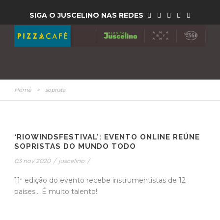
SIGA O JUSCELINO NAS REDES
Home
>
soprista
‘RIOWINDSFESTIVAL’: EVENTO ONLINE REÚNE
SOPRISTAS DO MUNDO TODO
03 nov 2020
/
juscelino
/
11ª edição do evento recebe instrumentistas de 12
países... É muito talento!