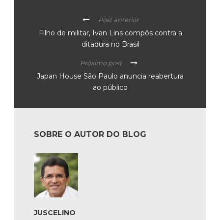
Post anterior
Filho de militar, Ivan Lins compôs contra a
ditadura no Brasil
Próximo post
Japan House São Paulo anuncia reabertura
ao público
SOBRE O AUTOR DO BLOG
JUSCELINO