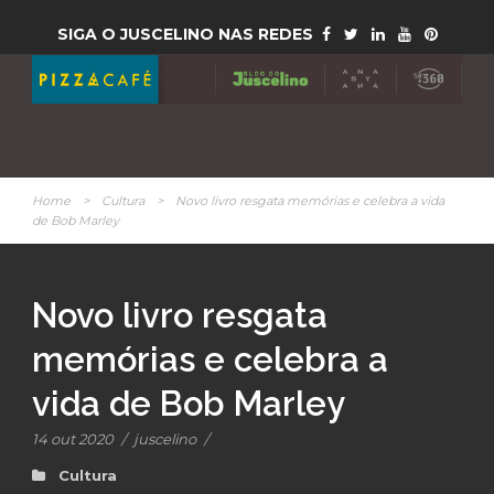
SIGA O JUSCELINO NAS REDES
Home
>
Cultura
>
Novo livro resgata memórias e celebra a vida
de Bob Marley
Novo livro resgata
memórias e celebra a
vida de Bob Marley
14 out 2020
/
juscelino
/
Cultura