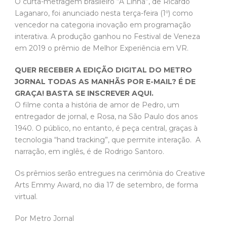
O curta-metragem brasileiro “A Linha”, de Ricardo
Laganaro, foi anunciado nesta terça-feira (1º) como
vencedor na categoria inovação em programação
interativa. A produção ganhou no Festival de Veneza
em 2019 o prêmio de Melhor Experiência em VR.
QUER RECEBER A EDIÇÃO DIGITAL DO METRO
JORNAL TODAS AS MANHÃS POR E-MAIL? É DE
GRAÇA! BASTA SE INSCREVER AQUI.
O filme conta a história de amor de Pedro, um
entregador de jornal, e Rosa, na São Paulo dos anos
1940. O público, no entanto, é peça central, graças à
tecnologia “hand tracking”, que permite interação. A
narração, em inglês, é de Rodrigo Santoro.
Os prêmios serão entregues na cerimônia do Creative
Arts Emmy Award, no dia 17 de setembro, de forma
virtual.
Por Metro Jornal