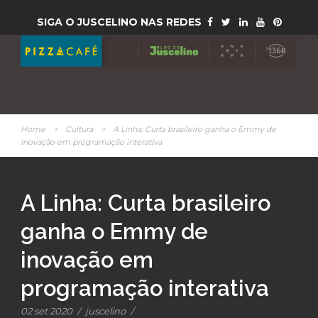
SIGA O JUSCELINO NAS REDES
Home
>
Cultura
>
A Linha: Curta brasileiro ganha o Emmy de
inovação em programação interativa
A Linha: Curta brasileiro
ganha o Emmy de
inovação em
programação interativa
02 set 2020
/
juscelino
/