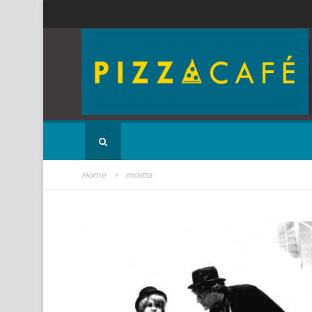
Home
>
mostra