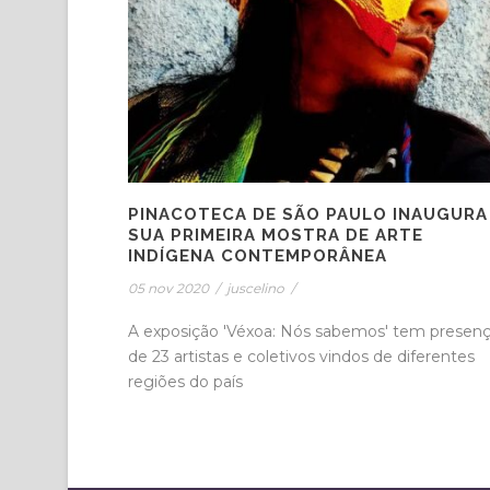
PINACOTECA DE SÃO PAULO INAUGURA
SUA PRIMEIRA MOSTRA DE ARTE
INDÍGENA CONTEMPORÂNEA
05 nov 2020
/
juscelino
/
A exposição 'Véxoa: Nós sabemos' tem presen
de 23 artistas e coletivos vindos de diferentes
regiões do país