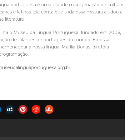
língua portuguesa é uma grande miscigenação de culturas
icanas e latinas. Ela conta que toda essa mistura ajudou a
 literatura.
ma, há o Museu da Língua Portuguesa, fundado em 2006,
ação de falantes de português do mundo. E nessa
omenagear a nossa língua. Marília Bonas, diretora
programação.
useudalinguaportuguesa.org.br
.