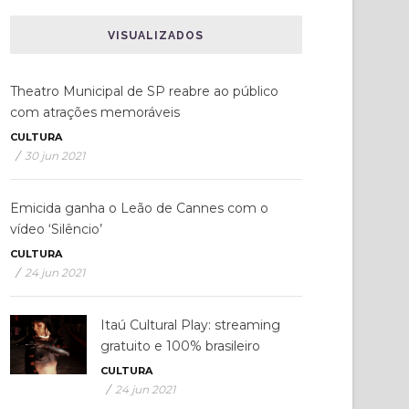
VISUALIZADOS
Theatro Municipal de SP reabre ao público
com atrações memoráveis
CULTURA
/
30 jun 2021
Emicida ganha o Leão de Cannes com o
vídeo ‘Silêncio’
CULTURA
/
24 jun 2021
Itaú Cultural Play: streaming
gratuito e 100% brasileiro
CULTURA
/
24 jun 2021