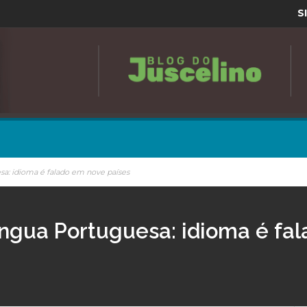
S
sa: idioma é falado em nove países
Língua Portuguesa: idioma é fa