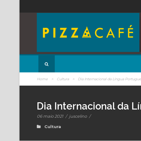
Home
>
Cultura
>
Dia Internacional da Língua Portugue
Dia Internacional da 
06 maio 2021
/
juscelino
/
Cultura