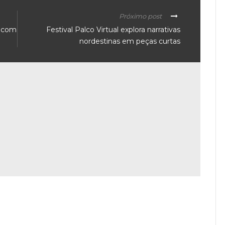
Próximo post
a com
Festival Palco Virtual explora narrativas
nordestinas em peças curtas