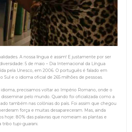
alidades. A nossa língua é assim! E justamente por ser
diversidade: 5 de maio – Dia Internacional da Língua
uída pela Unesco, em 2006. O português é falado em
o Sul e o idioma oficial de 265 milhões de pessoas.
 idioma, precisamos voltar ao Império Romano, onde o
a se disseminar pelo mundo. Quando foi oficializada como a
alado também nas colônias do país. Foi assim que chegou
as perderam força e muitas desapareceram. Mas, ainda
os hoje: 80% das palavras que nomeiam as plantas e
 tribo tupi-guarani.