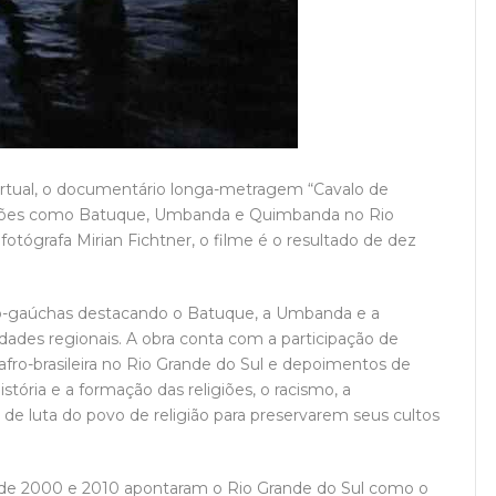
 virtual, o documentário longa-metragem “Cavalo de
eligiões como Batuque, Umbanda e Quimbanda no Rio
tógrafa Mirian Fichtner, o filme é o resultado de dez
fro-gaúchas destacando o Batuque, a Umbanda e a
dades regionais. A obra conta com a participação de
afro-brasileira no Rio Grande do Sul e depoimentos de
tória e a formação das religiões, o racismo, a
s de luta do povo de religião para preservarem seus cultos
de 2000 e 2010 apontaram o Rio Grande do Sul como o