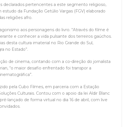
is declarados pertencentes a este segmento religioso,
m estudo da Fundação Getúlio Vargas (FGV) elaborado
s religiões afro.
otagonismo aos personagens do livro. “Através do filme é
uberante e conhecer a vida pulsante dos terreiros gaúchos.
 desta cultura imaterial no Rio Grande do Sul,
gra no Estado”.
reção de cinema, contando com a co-direção do jornalista
ian, “o maior desafio enfrentado foi transpor a
cinematográfica”.
zido pela Cubo Filmes, em parceria com a Estação
oluções Culturais. Contou com o apoio da lei Aldir Blanc
pré-lançado de forma virtual no dia 16 de abril, com live
convidados.