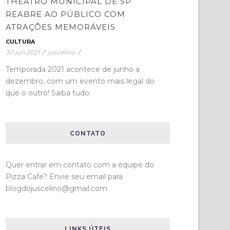
THEATRO MUNICIPAL DE SP
REABRE AO PÚBLICO COM
ATRAÇÕES MEMORÁVEIS
CULTURA
30 jun 2021
/
juscelino
/
Temporada 2021 acontece de junho a
dezembro, com um evento mais legal do
que o outro! Saiba tudo:
CONTATO
Quer entrar em contato com a equipe do
Pizza Cafe? Envie seu email para
blogdojuscelino@gmail.com
LINKS ÚTEIS