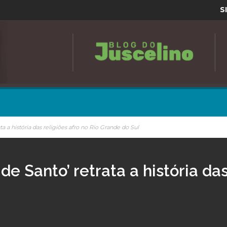
S
a a história das religiões afro no Rio Grande do Sul
e Santo’ retrata a história das