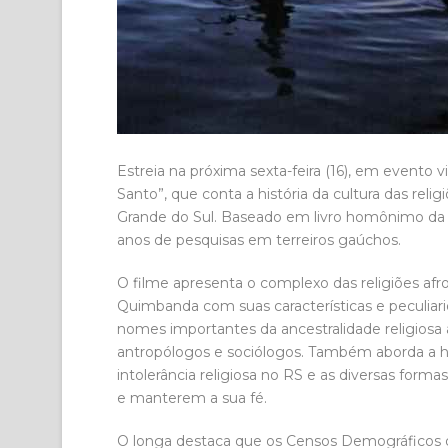
Estreia na próxima sexta-feira (16), em evento
Santo”, que conta a história da cultura das r
Grande do Sul. Baseado em livro homônimo da fo
anos de pesquisas em terreiros gaúchos.
O filme apresenta o complexo das religiões a
Quimbanda com suas características e peculiari
nomes importantes da ancestralidade religiosa 
antropólogos e sociólogos. Também aborda a his
intolerância religiosa no RS e as diversas forma
e manterem a sua fé.
O longa destaca que os Censos Demográficos 