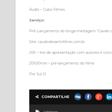
Áudio – Cubo Filmes
Serviço:
Pré-Lançamento do longa-metragem “Cavalo de
Site: cavalodesantofilme.com.br
20h – live de apresentação com autores e conv
20h30min – pré-lançamento do filme
Por Sul 21
COMPARTILHE
religioes