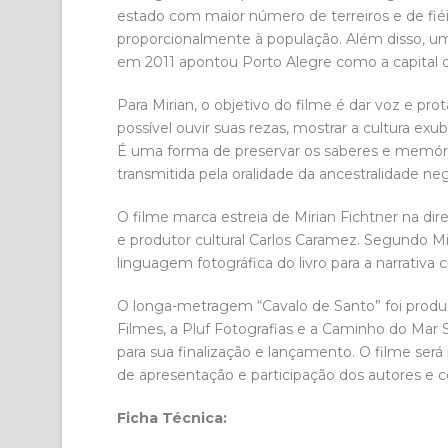
estado com maior número de terreiros e de fié
proporcionalmente à população. Além disso, u
em 2011 apontou Porto Alegre como a capital da
Para Mirian, o objetivo do filme é dar voz e pr
possível ouvir suas rezas, mostrar a cultura ex
É uma forma de preservar os saberes e memórias
transmitida pela oralidade da ancestralidade ne
O filme marca estreia de Mirian Fichtner na di
e produtor cultural Carlos Caramez. Segundo Mir
linguagem fotográfica do livro para a narrativa 
O longa-metragem “Cavalo de Santo” foi produ
Filmes, a Pluf Fotografias e a Caminho do Mar S
para sua finalização e lançamento. O filme será 
de apresentação e participação dos autores e 
Ficha Técnica: