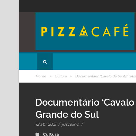
Home
>
Cultura
>
Documentário ‘Cavalo de Santo’ retrat
Documentário ‘Cavalo d
Grande do Sul
12 abr 2021
/
juscelino
/
Cultura