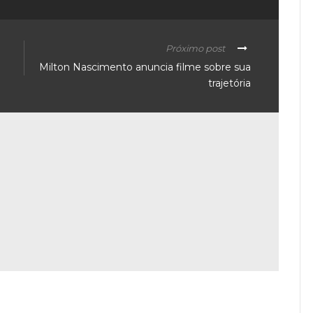
Próximo post
Milton Nascimento anuncia filme sobre sua
trajetória