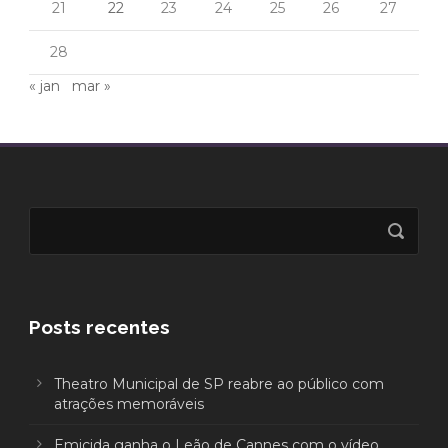
21
22
23
24
25
26
27
28
« jan
mar »
Posts recentes
Theatro Municipal de SP reabre ao público com
atrações memoráveis
Emicida ganha o Leão de Cannes com o vídeo