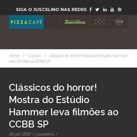
SIGA O JUSCELINO NAS REDES
Home
>
Cultura
>
Clássicos do horror! Mostra do Estúdio Hammer
leva filmões ao CCBB SP
Clássicos do horror!
Mostra do Estúdio
Hammer leva filmões ao
CCBB SP
20 jan 2021
/
juscelino
/