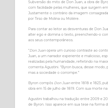
Subversão do mito de Don Juan, a obra de Byr
com facilidade pelas mulheres, que surgem em 
Justamente o contrário da imagem consagrada
por Tirso de Molina ou Molière.
Para contar ao leitor as desventuras de Don Ju
alter ego e domina o texto, preenchendo-o com d
aos seus contemporâneos.
“
Don Juan
opera um curioso contraste ao con
Juan, a um narrador experiente e malicioso, espe
realizadas pela humanidade, refletindo na maior
comenta Agustini. “Byron busca, desse modo,
mas a sociedade o corrompe.”
Byron compôs
Don Juan
entre 1818 e 1823, pu
obra em 15 de julho de 1819. Com sua morte na
Agustini trabalhou na tradução entre 2009 e 20
de Byron. Isso aparece em sua tese na forma d