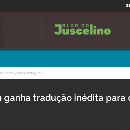
S
ão inédita para o português
on ganha tradução inédita para