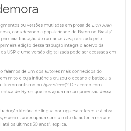
demora
fragmentos ou versões mutiladas em prosa de
Don Juan
oso, considerando a popularidade de Byron no Brasil já
a primeira tradução do romance
Lara
, realizada pelo
 primeira edição dessa tradução integra o acervo da
M) da USP e uma versão digitalizada pode ser acessada em
o falamos de um dos autores mais conhecidos do
m mito e cuja influência cruzou o oceano e batizou a
 ultrarromantismo ou
byronismo
)? De acordo com
ta mítica de Byron que nos ajuda na compreensão dessa
a tradução literária de língua portuguesa referente à obra
o
, e assim, preocupada com o mito do autor, a maior e
 até os últimos 50 anos”, explica.