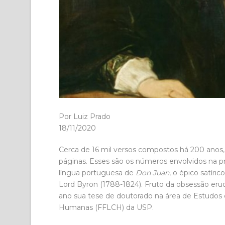
Por Luiz Prado
18/11/2020
Cerca de 16 mil versos compostos há 200 anos
páginas. Esses são os números envolvidos na pr
língua portuguesa de
Don Juan
, o épico satír
Lord Byron (1788-1824). Fruto da obsessão erud
ano sua tese de doutorado na área de Estudos d
Humanas (FFLCH) da USP.