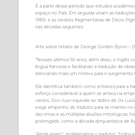
É a partir desse período que estudos acadêmi
espaço no País. Em seguida viriam as traduçõe
1989, e as versões fragmentárias de Décio Pi
nas décadas seguintes.
Arte sobre retrato de George Gordon Byron – (
“Nesses últimos 50 anos, além disso, o inglês c
língua francesa e facilitando a tradução de obra
elencando mais um motivo para o surgimento t
Ele identifica também como entraves para a tr
esforço considerável a quem se arrisca na empr
versos,
Don Juan
equivale ao dobro de
Os Lusí
exige empenho do tradutor para se manter no
das rimas e as múltiplas alusões mitológicas, hi
prolongado, como a década donjuanística de A
“Ainda assim”, problematiza o tradutor, “todos