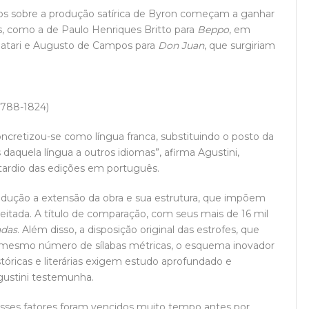
cos sobre a produção satírica de Byron começam a ganhar
s, como a de Paulo Henriques Britto para
Beppo
, em
gnatari e Augusto de Campos para
Don Juan
, que surgiriam
1788-1824)
oncretizou-se como língua franca, substituindo o posto da
s daquela língua a outros idiomas”, afirma Agustini,
ardio das edições em português.
adução a extensão da obra e sua estrutura, que impõem
eitada. A título de comparação, com seus mais de 16 mil
adas
. Além disso, a disposição original das estrofes, que
 mesmo número de sílabas métricas, o esquema inovador
stóricas e literárias exigem estudo aprofundado e
gustini testemunha.
 esses fatores foram vencidos muito tempo antes por