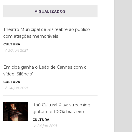
VISUALIZADOS
Theatro Municipal de SP reabre ao público
com atrações memoráveis
CULTURA
/
30 jun 2021
Emicida ganha o Leão de Cannes com o
vídeo ‘Silêncio’
CULTURA
/
24 jun 2021
Itaú Cultural Play: streaming
gratuito e 100% brasileiro
CULTURA
/
24 jun 2021