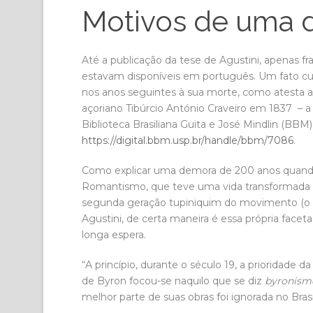
Motivos de uma 
Até a publicação da tese de Agustini, apenas 
estavam disponíveis em português. Um fato curi
nos anos seguintes à sua morte, como atesta 
açoriano Tibúrcio António Craveiro em 1837 – a
Biblioteca Brasiliana Guita e José Mindlin (BB
https://digital.bbm.usp.br/handle/bbm/7086
.
Como explicar uma demora de 200 anos quand
Romantismo, que teve uma vida transformada e
segunda geração tupiniquim do movimento (o
Agustini, de certa maneira é essa própria face
longa espera.
“A princípio, durante o século 19, a prioridade d
de Byron focou-se naquilo que se diz
byronism
melhor parte de suas obras foi ignorada no Brasil