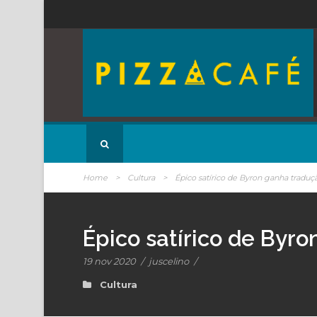
Home
>
Cultura
>
Épico satírico de Byron ganha traduç
Épico satírico de Byr
19 nov 2020
/
juscelino
/
Cultura