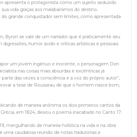
on apresenta o protagonista como um sujeito seduzido
sua vida graças aos malabarismos do destino.
 do grande conquistador sem limites, como apresentada
an, Byron se vale de um narrador que é praticamente seu
igressões, humor ácido e críticas artísticas e pessoais
trapor um jovem ingênuo e inocente, o personagem Don
cialista nas coisas mais absurdas e excêntricas já
 parte das vezes a consciência e a voz do próprio autor”,
 provar a tese de Rousseau de que o homem nasce bom,
blicando de maneira anônima os dois primeiros cantos da
 Grécia, em 1824, deixou o poema inacabado no Canto 17.
19, mergulhando de maneira holística na vida e na obra
e uma caudalosa reunião de notas tradutórias e