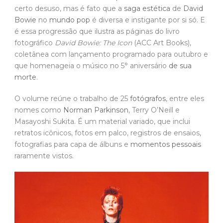
certo desuso, mas é fato que a
saga estética
de
David
Bowie
no
mundo pop
é diversa e instigante por si só. E
é essa progressão que ilustra as páginas do livro
fotográfico
David Bowie: The Icon
(ACC Art Books),
coletânea com lançamento programado para outubro e
que homenageia o músico no 5° aniversário
de sua
morte
.
O volume reúne o trabalho de 25
fotógrafos
, entre eles
nomes como
Norman Parkinson
, Terry O’Neill e
Masayoshi Sukita. É um material variado, que inclui
retratos icônicos, fotos em palco, registros de ensaios,
fotografias para capa de álbuns e
momentos pessoais
raramente vistos.