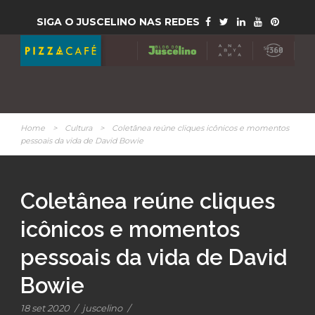
SIGA O JUSCELINO NAS REDES
Home
>
Cultura
>
Coletânea reúne cliques icônicos e momentos
pessoais da vida de David Bowie
Coletânea reúne cliques
icônicos e momentos
pessoais da vida de David
Bowie
18 set 2020
/
juscelino
/