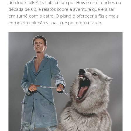
do clube folk Arts Lab, criado por
Bowie
em
Londres
na
década de 60, e relatos sobre a aventura que era sair
em turnê com o astro. O plano é oferecer a fãs a mais
completa coleção visual a respeito do músico.