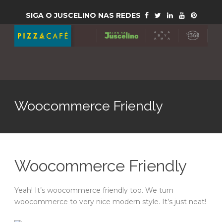
SIGA O JUSCELINO NAS REDES
Woocommerce Friendly
Woocommerce Friendly
Yeah! It’s woocommerce friendly too. We turn
woocommerce to very nice modern style. It’s just neat!