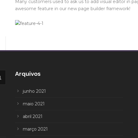
Many customers used to ask us to add visual editor in pa
awesome feature in our new page builder framework!
Arquivos
junho 2021
maio 2021
abril 2021
março 2021