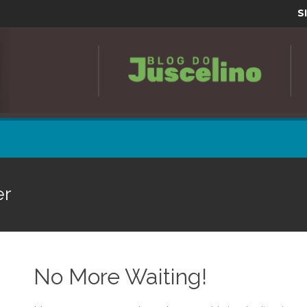
S
er
No More Waiting!