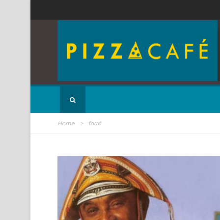
Home
>
forró