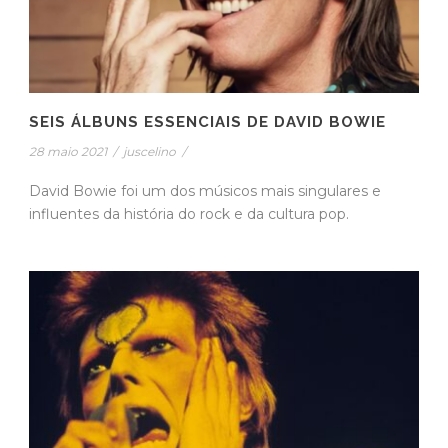
SEIS ÁLBUNS ESSENCIAIS DE DAVID BOWIE
28 maio 2021
/
juscelino
/
David Bowie foi um dos músicos mais singulares e
influentes da história do rock e da cultura pop.