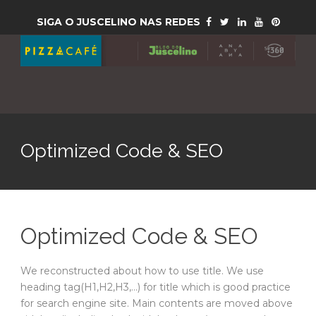
SIGA O JUSCELINO NAS REDES
Optimized Code & SEO
Optimized Code & SEO
We reconstructed about how to use title. We use
heading tag(H1,H2,H3,…) for title which is good practice
for search engine site. Main contents are moved above